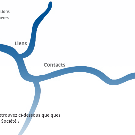
tions
ents
Liens
Contacts
 retrouvez ci-dessous quelques
Société :