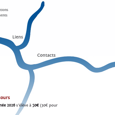
tions
ents
Liens
Contacts
cours
nnée 2026
s'élève à
50€
(30€ pour