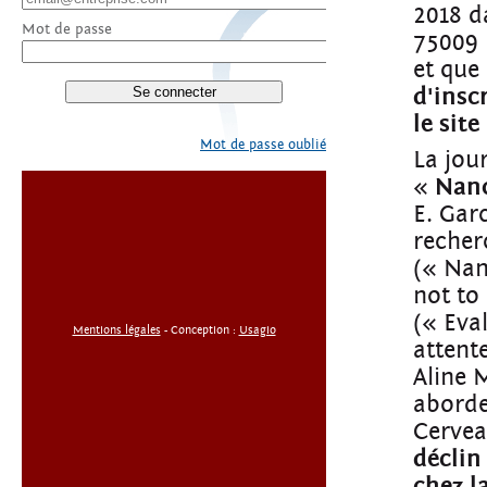
2018 d
Mot de passe
75009 
et que
d'insc
le sit
Mot de passe oublié
La jou
«
Nano
E. Gar
recher
(« Nan
not to
(« Eva
Mentions légales
- Conception :
Usagio
attent
Aline 
aborde
Cervea
déclin
chez l