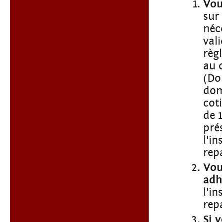
Vou
sur
néc
val
règ
au 
(Do
dom
cot
de 
pré
l'i
rep
Vou
adh
l'i
rep
Si 