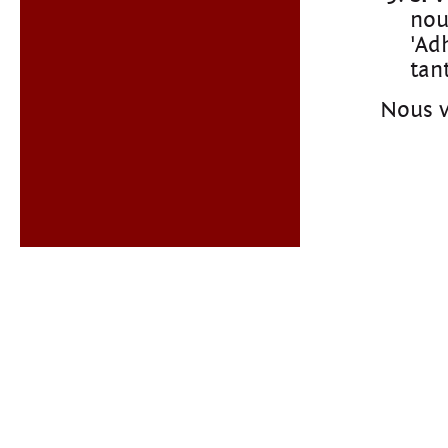
nou
'Ad
tan
Nous v