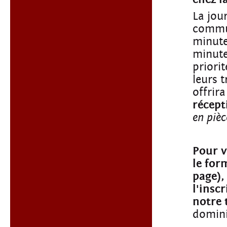
La jour
commun
minute
minute
priori
leurs 
offrir
récept
en pièc
Pour v
le for
page),
l'insc
notre 
domini