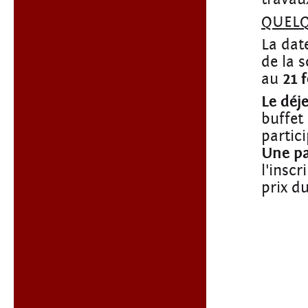
QUELQ
La dat
de la 
au
21 
Le déj
buffet
partic
Une pa
l'inscr
prix d