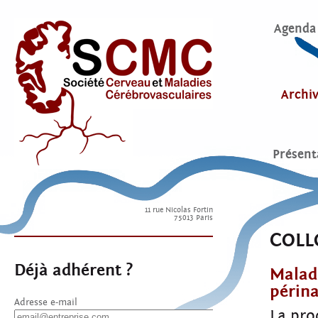
Agenda
Archi
Présent
11 rue Nicolas Fortin
75013 Paris
COLL
Déjà adhérent ?
Maladi
périna
Adresse e-mail
La pro