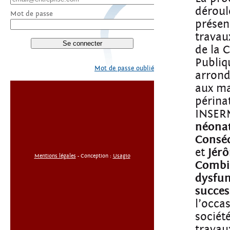
déroul
Mot de passe
présen
travau
de la 
Publiq
Mot de passe oublié
arrond
aux ma
périna
INSER
néonat
Conséq
et
Jér
Mentions légales
- Conception :
Usagio
Combin
dysfun
succes
l’occa
sociét
travau