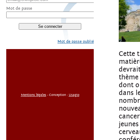
Mot de passe
Mot de passe oublié
Cette 
matièr
devrai
thème 
dont o
dans l
Mentions légales
- Conception :
Usagio
nombre
nouvea
cancer
jeunes
cervea
confér